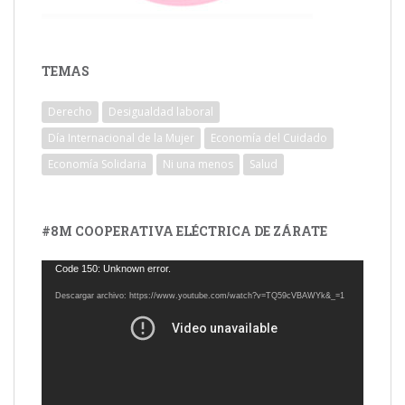
TEMAS
Derecho
Desigualdad laboral
Día Internacional de la Mujer
Economía del Cuidado
Economía Solidaria
Ni una menos
Salud
#8M COOPERATIVA ELÉCTRICA DE ZÁRATE
Reproductor
Code 150: Unknown error.
de
Descargar archivo: https://www.youtube.com/watch?v=TQ59cVBAWYk&_=1
vídeo