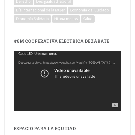
Derecho
Desigualdad laboral
Día Internacional de la Mujer
Economía del Cuidado
Economía Solidaria
Ni una menos
Salud
#8M COOPERATIVA ELÉCTRICA DE ZÁRATE
Reproductor
Code 150: Unknown error.
de
Descargar archivo: https://www.youtube.com/watch?v=TQ59cVBAWYk&_=1
vídeo
ESPACIO PARA LA EQUIDAD