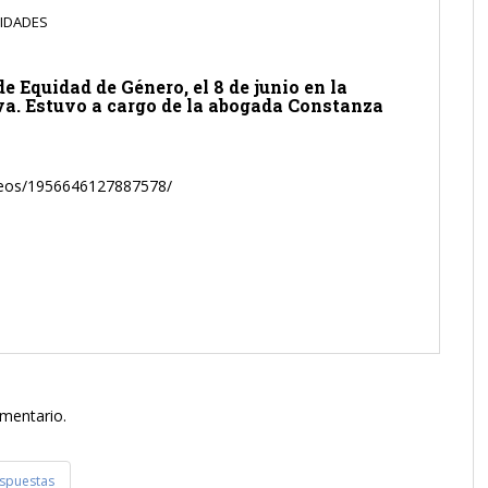
VIDADES
e Equidad de Género, el 8 de junio en la
va. Estuvo a cargo de la abogada Constanza
deos/1956646127887578/
omentario.
espuestas