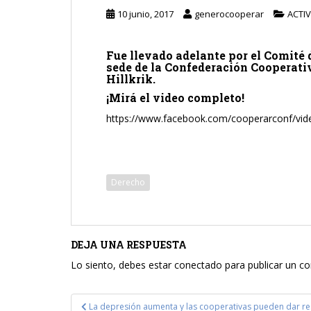
10 junio, 2017
generocooperar
ACTI
Fue llevado adelante por el Comité d
sede de la Confederación Cooperati
Hillkrik.
¡Mirá el video completo!
https://www.facebook.com/cooperarconf/vi
Derecho
DEJA UNA RESPUESTA
Lo siento, debes estar
conectado
para publicar un c
Navegación
La depresión aumenta y las cooperativas pueden dar r