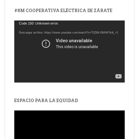
#8M COOPERATIVA ELÉCTRICA DE ZÁRATE
Reproductor
Code 150: Unknown error.
de
Descargar archivo: https://www.youtube.com/watch?v=TQ59cVBAWYk&_=1
vídeo
ESPACIO PARA LA EQUIDAD
Reproductor
de
vídeo